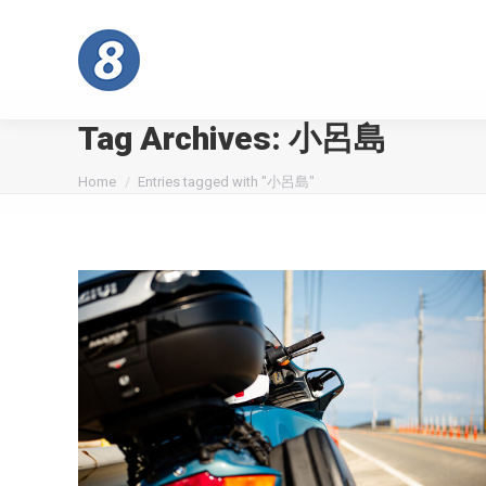
Tag Archives:
小呂島
You are here:
Home
Entries tagged with "小呂島"