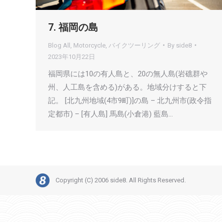
7. 福岡の島
Blog All
,
Motorcycle
,
バイクツーリング
By
side8
2023年10月22日
福岡県には10の有人島と、20の無人島(岩礁群や
州、人工島を含める)がある。地域分けすると下
記。 [北九州地域(4市9町)]の島 – 北九州市(政令指
定都市) – [有人島] 馬島(小倉港) 藍島…
Copyright (C) 2006 side8. All Rights Reserved.